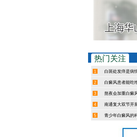
热门关注
1
白斑处发痒是病
2
白癜风患者能吃维
3
熬夜会加重白癜
4
南通复大双节开
5
​青少年白癜风的