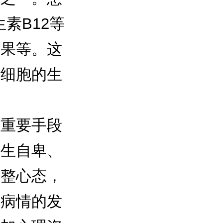
素B12等
坚果等。这
素细胞的生
重要手段
产生自卑、
调整心态，
制病情的发